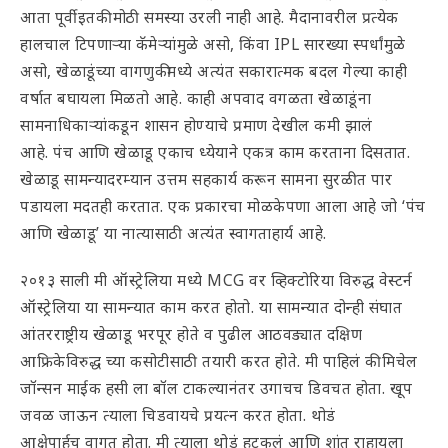
आता पूर्वीइतकी मोठी समस्या उरली नाही आहे. मैदानावरील प्रत्येक
हालचाल टिपणाऱ्या कॅमेऱ्यांमुळे असो, किंवा IPL सारख्या स्पर्धांमुळे
असो, खेळाडूंच्या वागणुकीमध्ये अत्यंत सकारात्मक बदल गेल्या काही
वर्षात बघायला मिळतो आहे. काही अपवाद वगळता खेळाडूंना
सामनाधिकाऱ्यांकडून शासन होण्याचे प्रमाण देखील कमी झालं
आहे. पंच आणि खेळाडू एकाच ध्येयाने एकत्र काम करताना दिसतात.
खेळाडू सामन्यादरम्यान उत्तम सहकार्य करून सामना सुरळीत पार
पडायला मदतही करतात. एक प्रकारचा मोळकेपणा आला आहे जो ‘पंच
आणि खेळाडू’ या नात्यासाठी अत्यंत स्वागताहार्य आहे.
२०१३ साली मी ऑस्ट्रेलिया मध्ये MCG वर व्हिक्टोरिया विरुद्ध वेस्टर्न
ऑस्ट्रेलिया या सामन्यात काम करत होतो. या सामन्यात दोन्ही संघात
आंतरराष्ट्रीय खेळाडू भरपूर होते व पुढील आठवड्यात दक्षिण
आफ्रिकेविरुद्ध च्या कसोटीसाठी तयारी करत होते. मी पाहिलं की मिचेल
जॉन्सन माईक हसी ला बॉल टाकल्यानंतर उगाचच डिवचत होता. खूप
जवळ जाऊन त्याला चिडवायचे प्रयत्न करत होता. थोडं
आक्षेपार्हच वागत होता. मी त्याला थोडं हटकलं आणि शांत राहायला