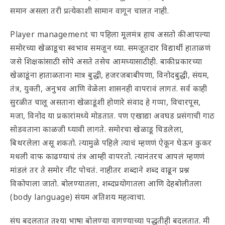
समान असला तरी प्रत्येकाशी सामान वागून चालत नाही.
Player management चा पहिला मूलमंत्र हाच असतो की आपल्या
समोरच्या खेळाडूचा स्वभाव समजून घ्या. समजूतदार विद्यार्थी हाताळणं
जसे शिक्षकांसाठी सोपे असते तसेच आमच्यासाठीही. बाकी प्रकारच्या
खेळाडूंना हाताळताना मात्र बुद्धी, हजरजबाबीपणा, विनोदबुद्धी, संयम,
तंत्र, युक्ती, अनुभव आणि वेळेला शासनही वापरावं लागतं. सर्व काही
सुरळीत चालू असताना खेळाडूंशी होणारे संवाद हे गप्पा, विचारपूस,
मजा, विनोद या प्रकारांमध्ये मोडतात. पण एखाद्या अवघड प्रसंगाची गाठ
सोडवताना काळजी घ्यावी लागते. समोरचा खेळाडू चिडलेला,
बिथरलेला असू शकतो. त्यामुळे पहिले त्याचं म्हणणं ऐकून घेऊन कुकर
मधली वाफ काढण्याचं तंत्र आम्ही वापरतो. त्यानंतरच आपलं म्हणणं
मांडलं तर ते समोर नीट पोचतं. नाहीतर शब्दाने शब्द वाढून प्रश्न
विकोपाला जातो. बोलण्यातला, शब्दप्रयोगातला आणि देहबोलीतला
(body language) संयम अतिशय महत्वाचा.
संघ बदलतात तश्या भाषा बोलण्या वागण्याच्या पद्धतीही बदलतात. मी