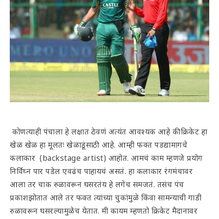
कोणत्याही पंचाला हे लक्षात ठेवणं अत्यंत आवश्यक आहे की क्रिकेट हा
खेळ खेळ हा मूलतः खेळाडूंसाठी आहे. आम्ही फक्त पडद्यामागचे
कलाकार (backstage artist) आहोत. आमचं काम म्हणजे प्रयोग
निर्विघ्न पार पडेल एवढंच पाहायचं असतं. हा कलाकार रंगमंचावर
आला तर चाक रुळावरून घसरतंय हे लगेच समजतं. तसंच पंच
प्रकाशझोतात आले तर फक्त त्यांच्या चुकांमुळे किंवा सामन्याची गाडी
रुळावरून घसरल्यामुळेच येतात. मी कायम म्हणतो क्रिकेट मैदानावर