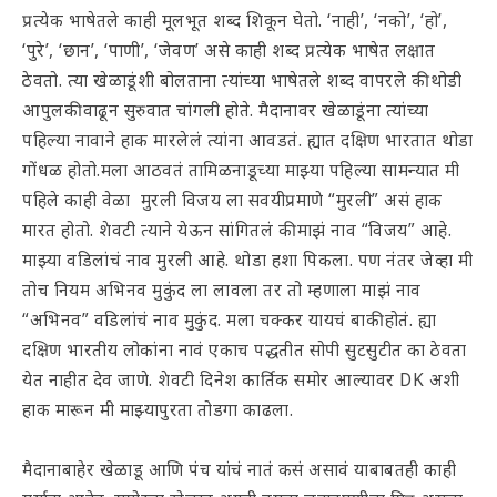
प्रत्येक भाषेतले काही मूलभूत शब्द शिकून घेतो. ‘नाही’, ‘नको’, ‘हो’,
‘पुरे’, ‘छान’, ‘पाणी’, ‘जेवण’ असे काही शब्द प्रत्येक भाषेत लक्षात
ठेवतो. त्या खेळाडूंशी बोलताना त्यांच्या भाषेतले शब्द वापरले की थोडी
आपुलकी वाढून सुरुवात चांगली होते. मैदानावर खेळाडूंना त्यांच्या
पहिल्या नावाने हाक मारलेलं त्यांना आवडतं. ह्यात दक्षिण भारतात थोडा
गोंधळ होतो.मला आठवतं तामिळनाडूच्या माझ्या पहिल्या सामन्यात मी
पहिले काही वेळा मुरली विजय ला सवयीप्रमाणे “मुरली” असं हाक
मारत होतो. शेवटी त्याने येऊन सांगितलं की माझं नाव “विजय” आहे.
माझ्या वडिलांचं नाव मुरली आहे. थोडा हशा पिकला. पण नंतर जेव्हा मी
तोच नियम अभिनव मुकुंद ला लावला तर तो म्हणाला माझं नाव
“अभिनव” वडिलांचं नाव मुकुंद. मला चक्कर यायचं बाकी होतं. ह्या
दक्षिण भारतीय लोकांना नावं एकाच पद्धतीत सोपी सुटसुटीत का ठेवता
येत नाहीत देव जाणे. शेवटी दिनेश कार्तिक समोर आल्यावर DK अशी
हाक मारून मी माझ्यापुरता तोडगा काढला.
मैदानाबाहेर खेळाडू आणि पंच यांचं नातं कसं असावं याबाबतही काही