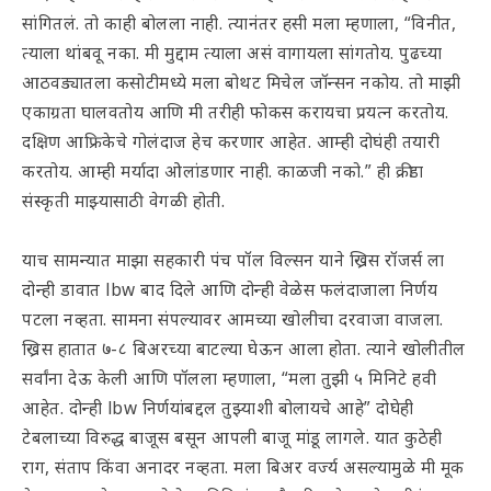
सांगितलं. तो काही बोलला नाही. त्यानंतर हसी मला म्हणाला, “विनीत,
त्याला थांबवू नका. मी मुद्दाम त्याला असं वागायला सांगतोय. पुढच्या
आठवड्यातला कसोटीमध्ये मला बोथट मिचेल जॉन्सन नकोय. तो माझी
एकाग्रता घालवतोय आणि मी तरीही फोकस करायचा प्रयत्न करतोय.
दक्षिण आफ्रिकेचे गोलंदाज हेच करणार आहेत. आम्ही दोघंही तयारी
करतोय. आम्ही मर्यादा ओलांडणार नाही. काळजी नको.” ही क्रीडा
संस्कृती माझ्यासाठी वेगळी होती.
याच सामन्यात माझा सहकारी पंच पॉल विल्सन याने ख्रिस रॉजर्स ला
दोन्ही डावात lbw बाद दिले आणि दोन्ही वेळेस फलंदाजाला निर्णय
पटला नव्हता. सामना संपल्यावर आमच्या खोलीचा दरवाजा वाजला.
ख्रिस हातात ७-८ बिअरच्या बाटल्या घेऊन आला होता. त्याने खोलीतील
सर्वांना देऊ केली आणि पॉलला म्हणाला, “मला तुझी ५ मिनिटे हवी
आहेत. दोन्ही lbw निर्णयांबद्दल तुझ्याशी बोलायचे आहे” दोघेही
टेबलाच्या विरुद्ध बाजूस बसून आपली बाजू मांडू लागले. यात कुठेही
राग, संताप किंवा अनादर नव्हता. मला बिअर वर्ज्य असल्यामुळे मी मूक