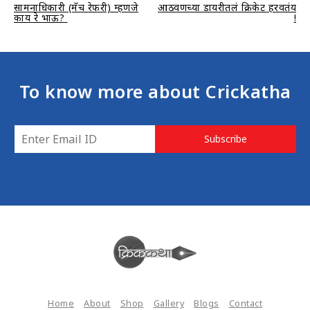
सामनाधिकारी (मॅच रेफरी) म्हणजे
आठवणींच्या डायरीतलं क्रिकेट हरवतंय
navigation
काय रे भाऊ?
!
To know more about Crickatha
E
Subscribe
m
a
i
l
*
Home
About
Shop
Gallery
Blogs
Contact