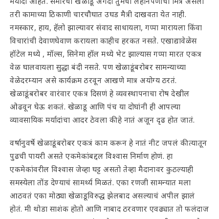
मर्यादा आहेत. समोरचा खेळाडू अगदी तुमचा लहानपणीचा मित्र असला
तरी कामाच्या ठिकाणी चारचौघात उघड मैत्री दाखवता येत नाही.
नमस्कार, हाय, हॅलो झाल्यावर संवाद साधायला, गप्पा मारायला किंवा
विचारांची देवाणघेवाण करायला काहीच हरकत नसते. एखाद्यावेळेस
हॉटेल मध्ये , मॉल्स, सिनेमा हॉल मध्ये भेट झाल्यास गप्पा मारत एकत्र
वेळ घालवायला सुद्धा बंदी नसते. पण खेळाडूंबरोबर सामन्याच्या
वेळेदरम्यान असे कार्यक्रम ठरवून आखणे मात्र अयोग्य ठरतं.
खेळाडूंबरोबर वारंवार एकत्र दिसणं हे व्यवस्थापनाचा रोष देखील
ओढवून घेऊ शकतं. खेळाडू आणि पंच या दोघांनी ही आपल्या
व्यावसायिक मर्यादांचा आदर ठेवला की हे नातं अजून दृढ होत जातं.
वर्षानुवर्षे खेळाडूंबरोबर एकत्रं काम करून हे नातं नीट जपलं की त्यातून
पुढची पायरी असते एकमेकांबद्दल विश्वास निर्माण होणं. हा
एकमेकांवरील विश्वास जेव्हा घट्ट असतो तेव्हा मैदानावर कुठल्याही
समस्येला तोंड देण्याचं सामर्थ्य मिळतं. एका रणजी सामन्यात मला
आठवतं एका मोठ्या खेळाडूविरुद्ध झेलबाद असल्याचं अपील झालं
होतं. मी थोडा साशंक होतो आणि नाबाद ठरवणार एवढ्यात तो फलंदाज