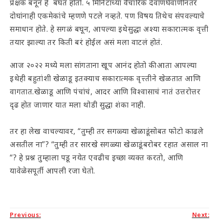
प्रेक्षक बनून हे बघत होतो. ५ मिनिटांच्या वैचारिक देवाणघेवाणीनंतर
दोघांनाही एकमेकांचे म्हणणे पटले नव्हते. पण विषय तिथेच संपवल्याचे
समाधान होते. हे सगळं बघून, आपल्या इथेसुद्धा अश्या सकारात्मक वृत्ती
तयार झाल्या तर किती बरं होईल असं मला वाटलं होतं.
आज २०२२ मध्ये मला सांगताना खूप आनंद होतो की आता आपल्या
इथेही बहुतांशी खेळाडू इतक्याच सकारात्मक वृत्त्तीने खेळतात आणि
वागतात.खेळाडू आणि पंचांचं, आदर आणि विश्वासाचं नातं उत्तरोत्तर
दृढ होत जाणार यात मला थोडी सुद्धा शंका नाही.
तर हा लेख वाचल्यावर, “तुम्ही तर सगळ्या खेळाडूंसोबत फोटो काढले
असतील ना”? “तुम्ही तर सारखे सगळ्या खेळाडूंबरोबर रहात असाल ना
“? हे प्रश्न तुम्हाला पडू नयेत एवढीच इच्छा व्यक्त करतो, आणि
यावेळेसपूर्ती आपली रजा घेतो.
Post
Previous:
Next: