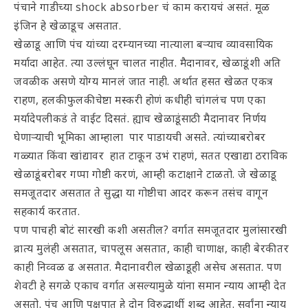
पंचाने गाडीच्या shock absorber चं काम करायचं असतं. मूळ
इंजिन हे खेळाडूच असतात.
खेळाडू आणि पंच यांच्या दरम्यानच्या नात्याला बऱ्याच व्यावसायिक
मर्यादा आहेत. त्या उल्लंघून चालत नाहीत. मैदानावर, खेळाडूंशी अति
जवळीक असणे योग्य मानलं जात नाही. अर्थात हसत खेळत एकत्र
राहण, हलकी फुलकी चेष्टा मस्करी होणं कधीही चांगलंच पण एका
मर्यादेपलीकडं ते वाईट दिसतं. ह्याच खेळाडूंसाठी मैदानावर निर्णय
घेणाऱ्याची भूमिका आम्हाला पार पाडायची असते. त्यांच्याबरोबर
गळ्यात किंवा खांद्यावर हात टाकून उभं राहणं, सतत एखाद्या ठराविक
खेळाडूंबरोबर गप्पा गोष्टी करणं, आम्ही कटाक्षाने टाळतो. जे खेळाडू
समजूतदार असतात ते सुद्धा या गोष्टीचा आदर करून तसंच वागून
सहकार्य करतात.
पण पाचही बोटं सारखी कशी असतील? वर्गात समजूतदार मुलांसारखी
व्रात्य मुलंही असतात, चापलूस असतात, काही चाणाक्ष, काही बेरकी तर
काही निव्वळ ढ असतात. मैदानावरील खेळाडूही असेच असतात. पण
शेवटी हे सगळे एकाच वर्गात असल्यामुळे यांना समान न्याय आम्ही देत
असतो. पंच आणि पक्षपात हे दोन विरुद्धार्थी शब्द आहेत. सर्वांना न्याय