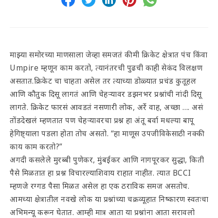
माझ्या समोरच्या माणसाला जेव्हा समजतं की मी क्रिकेट क्षेत्रात पंच किंवा
Umpire म्हणून काम करतो, त्यानंतरची पुढची काही सेकंद विलक्षण
असतात.क्रिकेट चा चाहता असेल तर त्याच्या डोळ्यात प्रचंड कुतूहल
आणि कौतुक दिसू लागतं आणि चेहऱ्यावर डझनभर प्रश्नांची नांदी दिसू
लागते. क्रिकेट फारसं आवडतं नसणारी लोक, अर्रे वाह, अच्छा …. असं
तोंडदेखलं म्हणतात पण चेहऱ्यावरचा प्रश्न हा अंतू बर्वा मधल्या बापू
हेगिष्ट्याला पडला होता तोच असतो. “हा माणूस उपजीविकेसाठी नक्की
काय काम करतो?”
अगदी कसलेले मुरब्बी पुणेकर, मुंबईकर आणि नागपूरकर सुद्धा, किती
पैसे मिळतात हा प्रश्न विचारल्याशिवाय राहात नाहीत. त्यात BCCI
म्हणजे रग्गड पैसा मिळत असेल हा एक ठराविक समज असतोच.
आमच्या क्षेत्रातील नवखे लोक या प्रश्नांच्या चक्रव्यूहात निष्कारण स्वतःचा
अभिमन्यू करून घेतात. आम्ही मात्र आता या प्रश्नांना आता सरावलो