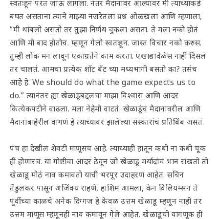
स्वतःहून परत जाऊ लागला. नंतर मैदानावर आल्यावर मी त्याच्याकडे
बघत असताना त्याने माझ्या नजरेतला प्रश्न ओळखला आणि म्हणाला,
“मी थांबलो असतो तर तुझा निर्णय चुकला असता. ते मला नको होतं
आणि मी बाद होतोच. म्हणून गेलो स्वतःहून. जास्त विचार नको करुस.
तुम्ही लोक मन लावून एकाग्रतेने काम करता. एखाद्यावेळेस नाही दिसलं
तर चालतं. आमचा प्रत्येक शॉट बॅट च्या मध्यभागी बसतो का? तसंच
आहे हे. We should do what the game expects us to
do.” त्यानंतर ह्या खेळाडूबद्दलचा माझा विश्वास आणि आदर
कित्येकपटीने वाढला. मला नेहेमी वाटतं. खेळाडूंचं मैदानावरील आणि
मैदानाबाहेरील वागणं हे त्याच्यावर झालेल्या संस्कारांचं प्रतिबिंब असतं.
पंच हा देखील शेवटी माणूसच आहे. त्याच्याही हातून कधी ना कधी चूक
ही होणारच. या गोष्टीचा आदर ठेवून जो खेळाडू मर्यादांचं भान राखतो तो
खेळाडू मोठं नाव कमावतो याची भरपूर उदाहरणं आहेत. सचिन
तेंडुलकर पासून अजिंक्य राहणे, हाशिम आमला, केन विलियम्सन ते
पूर्वीच्या काळचे अनेक दिग्गज हे केवळ उत्तम खेळाडू म्हणून नाही तर
उत्तम माणूस म्हणूनही नाव कमावून गेले आहेत. खेळाडूंची वागणूक ही